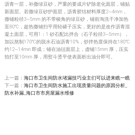
沥青一层，补撒绿豆砂，严重的要成片铲除老化面层，铺贴
新面层。若撒绿豆砂护面层，沥青胶结材料厚度2~4mm，
撒铺粒径3~5mm 的不带棱角的绿豆砂，铺前淘洗干净加热
至80℃，趁热撒铺扫平用轻磙子压实，更好的是改作沥青混
凝土面层，可用1：1 砂石配比拌合（石子粒径3~5mm），
加以熬制170℃的脱水石油沥青10%，炒拌热度保持在180℃
约12~14min 即成；铺在油毡面层上，虚铺15mm 厚，压实
拍打至10mm 厚，用熨斗烫平使表面析出油分即可。
上一篇：
海口市卫生间防水堵漏技巧业主们可以进来瞧一瞧
下一篇：
海口市卫生间防水施工出现质量问题的原因分析_
防水补漏_海口市市房屋漏水维修