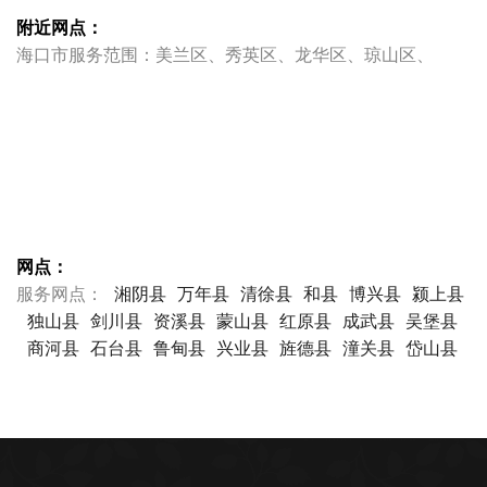
附近网点：
海口市服务范围：美兰区、秀英区、龙华区、琼山区、
网点：
服务网点：
湘阴县
万年县
清徐县
和县
博兴县
颍上县
独山县
剑川县
资溪县
蒙山县
红原县
成武县
吴堡县
商河县
石台县
鲁甸县
兴业县
旌德县
潼关县
岱山县