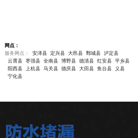
网点：
服务网点：
安泽县
定兴县
大邑县
鄄城县
泸定县
云霄县
枣强县
全南县
博野县
德清县
红安县
平乡县
阳西县
上杭县
马关县
德庆县
大田县
鱼台县
义县
宁化县